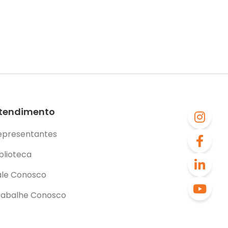
tendimento
epresentantes
blioteca
ale Conosco
rabalhe Conosco