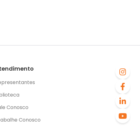
tendimento
epresentantes
blioteca
ale Conosco
rabalhe Conosco