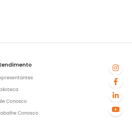
tendimento
epresentantes
blioteca
ale Conosco
rabalhe Conosco