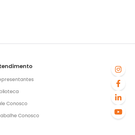
tendimento
epresentantes
blioteca
ale Conosco
rabalhe Conosco