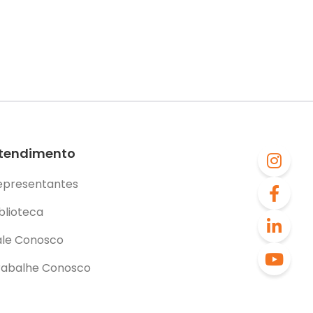
tendimento
epresentantes
blioteca
ale Conosco
rabalhe Conosco