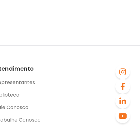
tendimento
epresentantes
blioteca
ale Conosco
rabalhe Conosco