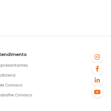
tendimento
epresentantes
blioteca
ale Conosco
rabalhe Conosco