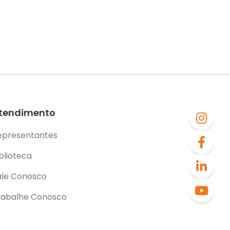
tendimento
epresentantes
blioteca
ale Conosco
rabalhe Conosco