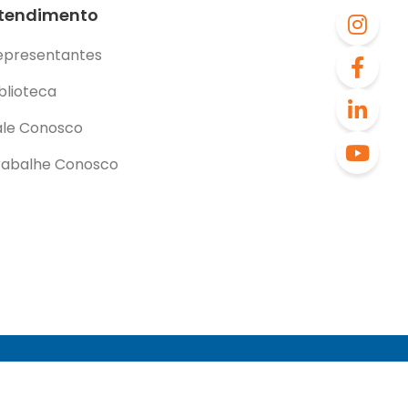
tendimento
epresentantes
blioteca
ale Conosco
rabalhe Conosco