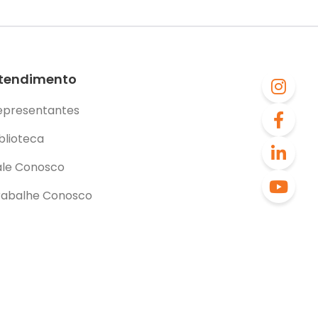
tendimento
epresentantes
blioteca
ale Conosco
rabalhe Conosco