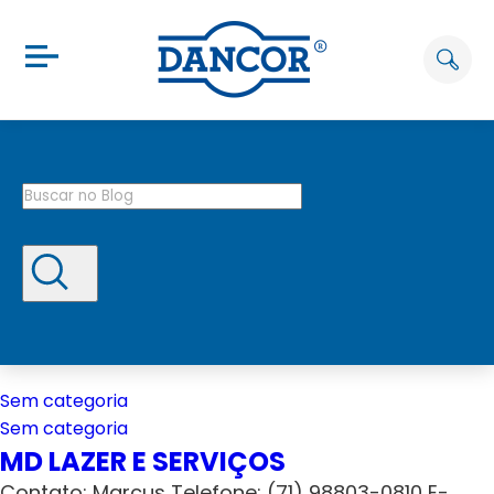
Sem categoria
Sem categoria
MD LAZER E SERVIÇOS
Contato: Marcus Telefone: (71) 98803-0810 E-