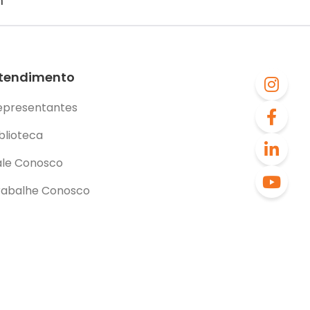
m
tendimento
epresentantes
blioteca
ale Conosco
rabalhe Conosco