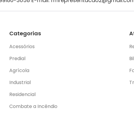
1) 99180-3058 E-mail: rmrepresentacao2@gmail.co
Categorias
A
Acessórios
R
Predial
Bi
Agrícola
F
Industrial
T
Residencial
Combate a Incêndio