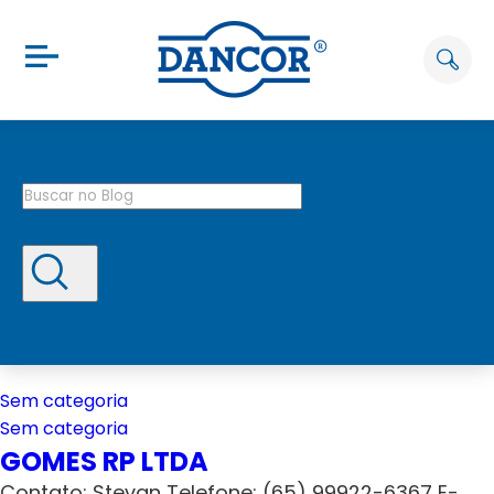
Sem categoria
Sem categoria
GOMES RP LTDA
Contato: Stevan Telefone: (65) 99922-6367 E-