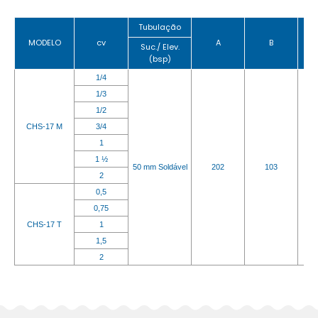
Tubulação
MODELO
cv
A
B
Suc./ Elev.
(bsp)
1/4
1/3
1/2
CHS-17 M
3/4
1
1 ½
50 mm Soldável
202
103
2
0,5
0,75
CHS-17 T
1
1,5
2