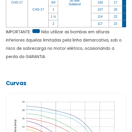
50 mm
CHS-17
3/4
100
17
Soldável
CHS-17
1
107
20
1 ½
114
22
2
117
22
IMPORTANTE:
Não utilizar as bombas em alturas
inferiores àquelas limitadas pela linha demarcativa, sob o
risco de sobrecarga no motor elétrico, ocasionando a
perda da GARANTIA.
Curvas