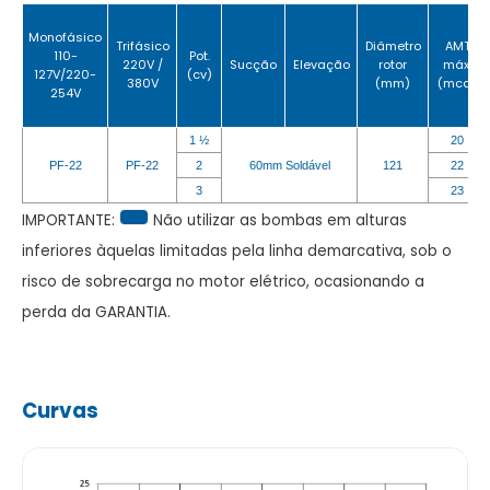
Monofásico
Trifásico
Diâmetro
AMT
110-
Pot.
220V /
Sucção
Elevação
rotor
máx.
127V/220-
(cv)
380V
(mm)
(mca)
254V
1 ½
20
PF-22
PF-22
2
60mm Soldável
121
22
3
23
IMPORTANTE:
Não utilizar as bombas em alturas
inferiores àquelas limitadas pela linha demarcativa, sob o
risco de sobrecarga no motor elétrico, ocasionando a
perda da GARANTIA.
Curvas