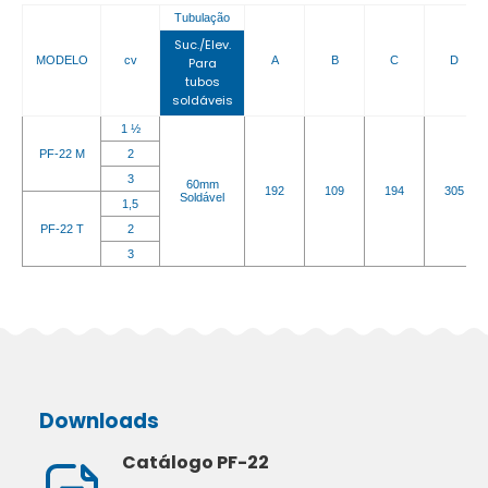
Tubulação
Suc./Elev.
MODELO
cv
A
B
C
D
Para
tubos
soldáveis
1 ½
PF-22 M
2
3
60mm
192
109
194
305
Soldável
1,5
PF-22 T
2
3
Downloads
Catálogo PF-22