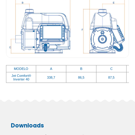
MODELO
A
B
C
Jet Comfort®
338,7
86,5
87,5
Inverter 40
Downloads