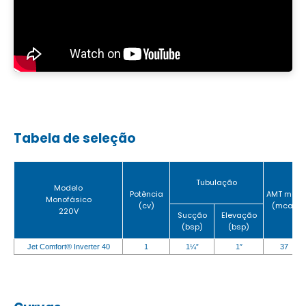
Tabela de seleção
Tubulação
Modelo
Potência
AMT máx.
Monofásico
(cv)
(mca)
220V
Sucção
Elevação
(bsp)
(bsp)
Jet Comfort® Inverter 40
1
1¼”
1″
37