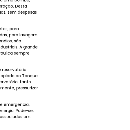
o a uma bomba,
eração. Desta
uas, sem despesas
tes; para
ndas, para lavagem
êndios, são
dustriais. A grande
ráulica sempre
 reservatório
coplada ao Tanque
rvatório, tanto
amente, pressurizar
de emergência,
nergia. Pode-se,
 associados em