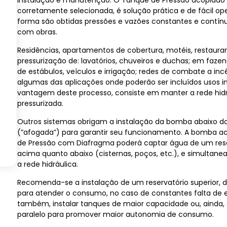
instalação e manutenção. O Tanque de Pressão acoplad
corretamente selecionada, é solução prática e de fácil op
forma são obtidas pressões e vazões constantes e contín
com obras.
Residências, apartamentos de cobertura, motéis, restauran
pressurização de: lavatórios, chuveiros e duchas; em faze
de estábulos, veículos e irrigação; redes de combate a inc
algumas das aplicações onde poderão ser incluídos usos in
vantagem deste processo, consiste em manter a rede hid
pressurizada.
Outros sistemas obrigam a instalação da bomba abaixo do
(”afogada”) para garantir seu funcionamento. A bomba a
de Pressão com Diafragma poderá captar água de um rese
acima quanto abaixo (cisternas, poços, etc.), e simultane
a rede hidráulica.
Recomenda-se a instalação de um reservatório superior, 
para atender o consumo, no caso de constantes falta de e
também, instalar tanques de maior capacidade ou, ainda,
paralelo para promover maior autonomia de consumo.