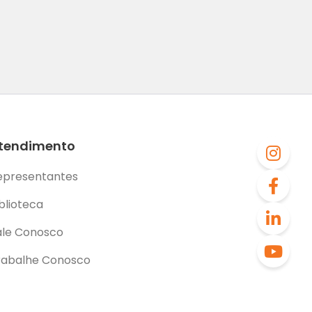
tendimento
epresentantes
blioteca
ale Conosco
rabalhe Conosco