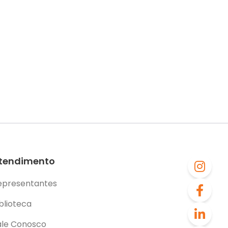
tendimento
epresentantes
blioteca
ale Conosco