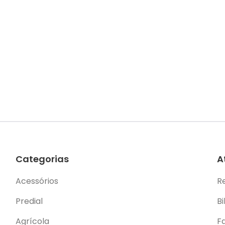
Categorias
A
Acessórios
R
Predial
Bi
Agrícola
F