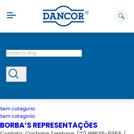
Sem categoria
Sem categoria
BORBA’S REPRESENTAÇÕES
Contato: Cristiane Telefone: (21) 99635-5955 /