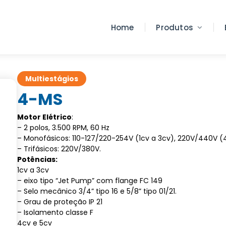
Home
Produtos
Multiestágios
4-MS
Motor Elétrico
:
– 2 polos, 3.500 RPM, 60 Hz
– Monofásicos: 110-127/220-254V (1cv a 3cv), 220V/440V (
– Trifásicos: 220V/380V.
Potências:
1cv a 3cv
– eixo tipo “Jet Pump” com flange FC 149
– Selo mecânico 3/4” tipo 16 e 5/8” tipo 01/21.
– Grau de proteção IP 21
– Isolamento classe F
4cv e 5cv