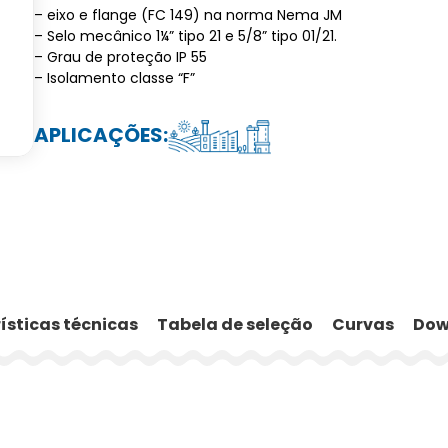
– eixo e flange (FC 149) na norma Nema JM
– Selo mecânico 1¼” tipo 21 e 5/8” tipo 01/21.
– Grau de proteção IP 55
– Isolamento classe “F”
APLICAÇÕES:
ísticas técnicas
Tabela de seleção
Curvas
Dow