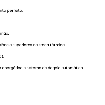
to perfeito.
 mão.
iência superiores na troca térmica.
a).
energético e sistema de degelo automático.