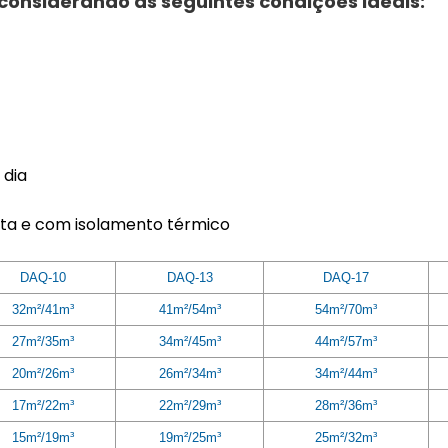
considerando as seguintes condições ideais:
 dia
nita e com isolamento térmico
DAQ-10
DAQ-13
DAQ-17
32m²/41m³
41m²/54m³
54m²/70m³
27m²/35m³
34m²/45m³
44m²/57m³
20m²/26m³
26m²/34m³
34m²/44m³
17m²/22m³
22m²/29m³
28m²/36m³
15m²/19m³
19m²/25m³
25m²/32m³