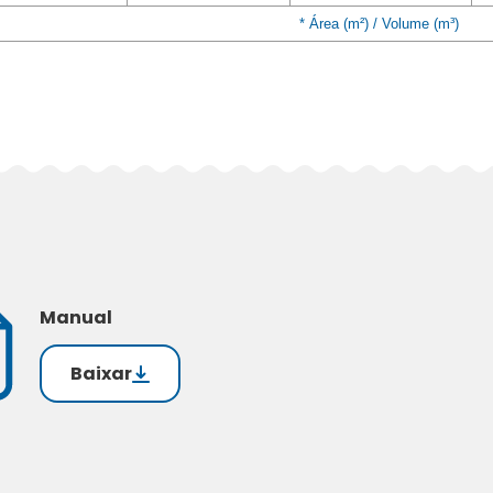
* Área (m²) / Volume (m³)
Manual
Baixar