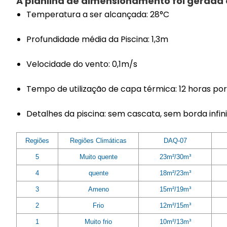
A planilha de dimensionamento foi gerada 
Temperatura a ser alcançada: 28°C
Profundidade média da Piscina: 1,3m
Velocidade do vento: 0,1m/s
Tempo de utilização de capa térmica: 12 horas por
Detalhes da piscina: sem cascata, sem borda infi
Regiões
Regiões Climáticas
DAQ-07
5
Muito quente
23m²/30m³
4
quente
18m²/23m³
3
Ameno
15m²/19m³
2
Frio
12m²/15m³
1
Muito frio
10m²/13m³